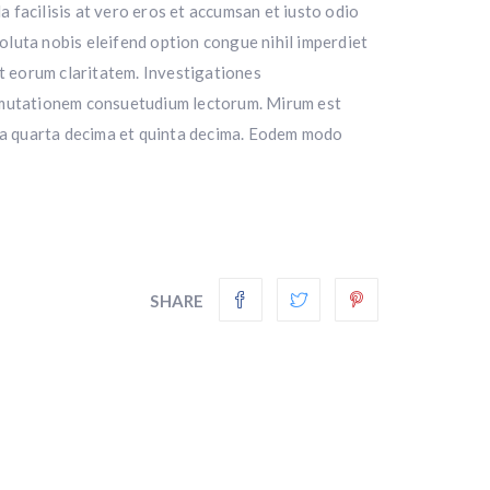
la facilisis at vero eros et accumsan et iusto odio
soluta nobis eleifend option congue nihil imperdiet
it eorum claritatem. Investigationes
ur mutationem consuetudium lectorum. Mirum est
la quarta decima et quinta decima. Eodem modo
SHARE