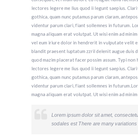
lectores legere me lius quod ii legunt saepius. Cl
gothica, quam nunc putamus parum claram, anteposu
videntur parum clari, fiant sollemnes in futurum. L
magna aliquam erat volutpat. Ut wisi enim ad minim
vel eum iriure dolor in hendrerit in vulputate velit 
blandit praesent luptatum zzril delenit augue duis d
quod mazim placerat facer possim assum. Typi non ha
lectores legere me lius quod ii legunt saepius. Cl
gothica, quam nunc putamus parum claram, anteposu
videntur parum clari, fiant sollemnes in futurum.Lo
magna aliquam erat volutpat. Ut wisi enim ad minim 
Lorem ipsum dolor sit amet, consectetur
sodales est There are many variations 