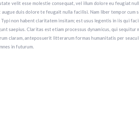
utate velit esse molestie consequat, vel illum dolore eu feugiat nul
t augue duis dolore te feugait nulla facilisi. Nam liber tempor cum 
ypi non habent claritatem insitam; est usus legentis in iis qui fac
gunt saepius. Claritas est etiam processus dynamicus, qui sequit
rum claram, anteposuerit litterarum formas humanitatis per seacu
emnes in futurum.