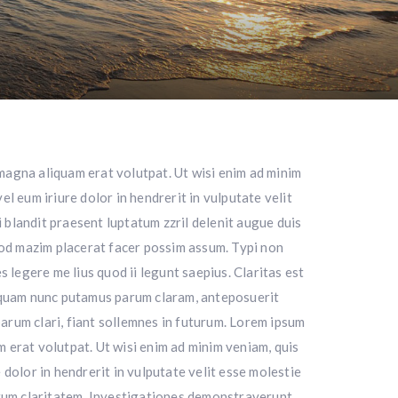
magna aliquam erat volutpat. Ut wisi enim ad minim
l eum iriure dolor in hendrerit in vulputate velit
i blandit praesent luptatum zzril delenit augue duis
quod mazim placerat facer possim assum. Typi non
 legere me lius quod ii legunt saepius. Claritas est
 quam nunc putamus parum claram, anteposuerit
arum clari, fiant sollemnes in futurum. Lorem ipsum
 erat volutpat. Ut wisi enim ad minim veniam, quis
dolor in hendrerit in vulputate velit esse molestie
 eorum claritatem. Investigationes demonstraverunt