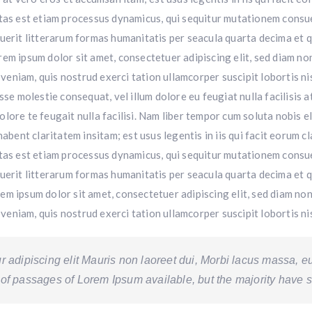
aritas est etiam processus dynamicus, qui sequitur mutationem cons
erit litterarum formas humanitatis per seacula quarta decima et q
orem ipsum dolor sit amet, consectetuer adipiscing elit, sed diam 
 veniam, quis nostrud exerci tation ullamcorper suscipit lobortis 
esse molestie consequat, vel illum dolore eu feugiat nulla facilisis
olore te feugait nulla facilisi. Nam liber tempor cum soluta nobis 
bent claritatem insitam; est usus legentis in iis qui facit eorum 
aritas est etiam processus dynamicus, qui sequitur mutationem cons
erit litterarum formas humanitatis per seacula quarta decima et q
rem ipsum dolor sit amet, consectetuer adipiscing elit, sed diam n
veniam, quis nostrud exerci tation ullamcorper suscipit lobortis n
 adipiscing elit Mauris non laoreet dui, Morbi lacus massa, eui
of passages of Lorem Ipsum available, but the majority have su