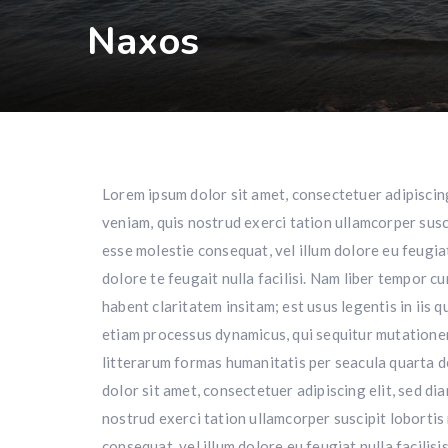
Naxos
Lorem ipsum dolor sit amet, consectetuer adipiscin
veniam, quis nostrud exerci tation ullamcorper susci
esse molestie consequat, vel illum dolore eu feugiat
dolore te feugait nulla facilisi. Nam liber tempor 
habent claritatem insitam; est usus legentis in iis 
etiam processus dynamicus, qui sequitur mutatione
litterarum formas humanitatis per seacula quarta d
dolor sit amet, consectetuer adipiscing elit, sed d
nostrud exerci tation ullamcorper suscipit lobortis
consequat, vel illum dolore eu feugiat nulla facilis