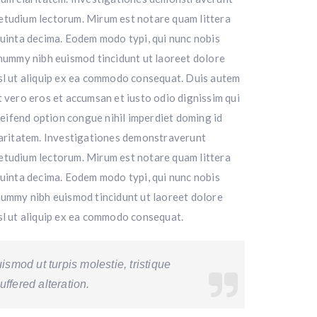
uetudium lectorum. Mirum est notare quam littera
uinta decima. Eodem modo typi, qui nunc nobis
nonummy nibh euismod tincidunt ut laoreet dolore
nisl ut aliquip ex ea commodo consequat. Duis autem
 at vero eros et accumsan et iusto odio dignissim qui
eleifend option congue nihil imperdiet doming id
claritatem. Investigationes demonstraverunt
uetudium lectorum. Mirum est notare quam littera
uinta decima. Eodem modo typi, qui nunc nobis
onummy nibh euismod tincidunt ut laoreet dolore
isl ut aliquip ex ea commodo consequat.
smod ut turpis molestie, tristique
ffered alteration.