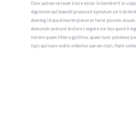
Duis autem vel eum iriure dolor in hendrerit in vulp
dignissim qui blandit praesent luptatum zzril deleni
doming id quod mazim placerat facer possim assum. T
demonstraverunt lectores legere me lius quod ii le
notare quam littera gothica, quam nunc putamus pa
typi, qui nunc nobis videntur parum clari, fiant soll