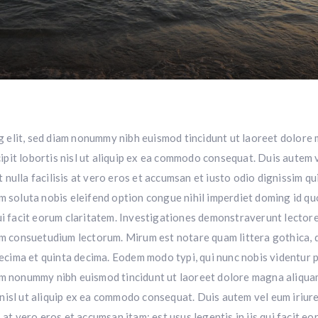
g elit, sed diam nonummy nibh euismod tincidunt ut laoreet dolore 
pit lobortis nisl ut aliquip ex ea commodo consequat. Duis autem ve
 nulla facilisis at vero eros et accumsan et iusto odio dignissim qu
cum soluta nobis eleifend option congue nihil imperdiet doming id 
qui facit eorum claritatem. Investigationes demonstraverunt lectores
m consuetudium lectorum. Mirum est notare quam littera gothica,
ecima et quinta decima. Eodem modo typi, qui nunc nobis videntur p
iam nonummy nibh euismod tincidunt ut laoreet dolore magna aliquam
 nisl ut aliquip ex ea commodo consequat. Duis autem vel eum iriure 
is at vero eros et accumsan itam; est usus legentis in iis qui facit